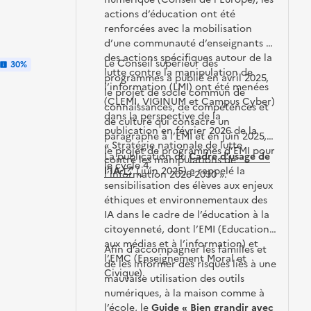
actions d’éducation ont été
renforcées avec la mobilisation
d’une communauté d’enseignants et
des actions spécifiques autour de la
Le Conseil supérieur des
30%
lutte contre la manipulation de
programmes a publié en avril 2025,
l’information (LMI) ont été menées
le projet de socle commun de
(CLEMI, VIGINUM et Campus Cyber)
connaissances, de compétences et
dans la perspective de la
de culture qui consacre un
publication en février 2026 de la
paragraphe à l’EMI et en juin 2025,
« Stratégie nationale de lutte
le projet de programmes d’EMI pour
La publication du
Cadre d’usage de
contre les manipulations de
le cycle 4.
l’IA
(juin 2025) a rappelé la
l’information 2026-2030 ».
sensibilisation des élèves aux enjeux
éthiques et environnementaux des
IA dans le cadre de l’éducation à la
citoyenneté, dont l’EMI (Education
aux médias et à l’information) et
Afin d’accompagner les familles et
l’EMC (Enseignement Moral et
de les informer des risques liés à une
Civique).
mauvaise utilisation des outils
numériques, à la maison comme à
l’école, le
Guide « Bien grandir avec