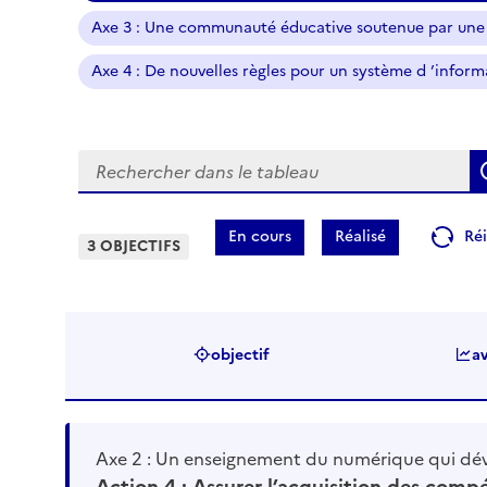
Axe 3 : Une communauté éducative soutenue par une o
Axe 4 : De nouvelles règles pour un système d ’informat
Rechercher
En cours
Réalisé
Réi
3 OBJECTIFS
objectif
a
Axe 2 : Un enseignement du numérique qui dé
Action 4 : Assurer l’acquisition des comp