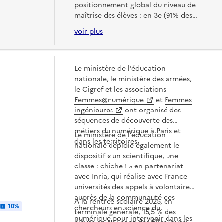
positionnement global du niveau de
maîtrise des élèves : en 3e (91% des
élèves certifiés en 24-25), 4 élèves
voir plus
sur 5 se situent à proximité ou au-
dessus du
niveau attendu
Indépendant 1
. En Terminale
générale (96% d'élèves certifiés), un
Le ministère de l’éducation
élève sur trois dispose du
niveau
nationale, le ministère des armées,
attendu Indépendant 2
, tandis
le Cigref et les associations
qu'en Terminale professionnelle
Femmes@numérique
et
Femmes
(86% d'élèves certifiés), seul 1 élève
ingénieures
ont organisé des
sur 10 atteint le niveau attendu.
séquences de découverte des
métiers du numérique à Paris et
Le ministère de l’éducation
dans les territoires.
nationale déploie également le
dispositif « un scientifique, une
classe : chiche ! » en partenariat
avec Inria, qui réalise avec France
universités des appels à volontaires
auprès de la communauté des
A la rentrée scolaire 2025, en
10%
chercheurs en science du
terminale générale, 15,5 % des
numérique pour intervenir dans les