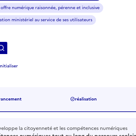
ffre numérique raisonnée, pérenne et inclusive
ion ministériel au service de ses utilisateurs
Rechercher
nitialiser
vancement
réalisation
veloppe la citoyenneté et les compétences numériques
étences numériques tout au long du parcours scolair