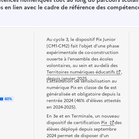
s en lien avec le cadre de référence des compétenc
Au cycle 3, le dispositif Pix Junior
(CM1-CM2) fait l’objet d’une phase
expérimentale de co-construction
ouverte à l’ensemble des écoles
volontaires, au sein et au-delà des
Territoires numériques éducatifs
,
depuis janvier 2025.
L’attestation de sensibilisation au
numérique Pix en classe de 6e est
généralisée et obligatoire depuis la
60%
rentrée 2024 (46% d'élèves attestés
en 2024-2025).
En 3e et en Terminale, un nouveau
dispositif de certification
Pix
des
élèves déployé depuis septembre
2024 permet de disposer d'un