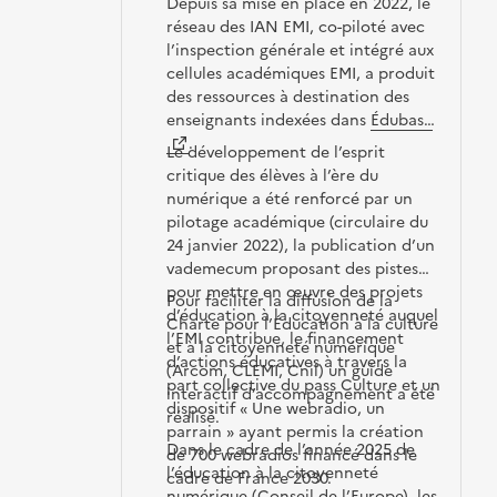
Depuis sa mise en place en 2022, le
réseau des IAN EMI, co-piloté avec
l’inspection générale et intégré aux
cellules académiques EMI, a produit
des ressources à destination des
enseignants indexées dans
Édubase
.
Le développement de l’esprit
critique des élèves à l’ère du
numérique a été renforcé par un
pilotage académique (circulaire du
24 janvier 2022), la publication d’un
vademecum proposant des pistes
pour mettre en œuvre des projets
Pour faciliter la diffusion de la
d’éducation à la citoyenneté auquel
Charte pour l’Éducation à la culture
l’EMI contribue, le financement
et à la citoyenneté numérique
d’actions éducatives à travers la
(Arcom, CLEMI, Cnil) un guide
part collective du pass Culture et un
interactif d’accompagnement a été
dispositif « Une webradio, un
réalisé.
parrain » ayant permis la création
Dans le cadre de l’année 2025 de
de 700 webradios financé dans le
l’éducation à la citoyenneté
cadre de France 2030.
numérique (Conseil de l’Europe), les