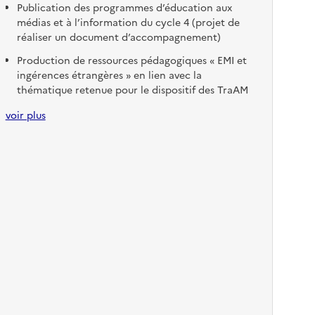
Publication des programmes d’éducation aux
médias et à l’information du cycle 4 (projet de
réaliser un document d’accompagnement)
Production de ressources pédagogiques « EMI et
ingérences étrangères » en lien avec la
thématique retenue pour le dispositif des TraAM
(Travaux Académiques Mutualisés) EMI 2026-2027
voir plus
Deux Lettres EduNum EMI seront publiées en
2026 (OSINT et interdisciplinarité EMI-Lettres)