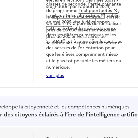
élèves en NSI sont des filles (quasi-
classes de seconde. Partie prenante
stagnation par rapport à 2024).
du programme
Techpourtoutes
,
Le
plan « Filles et maths »
publié
le dispositif
"1 scientifique, 1 classe:
en mai 2025 vise à développer
Chiche !"
a permis de sensibiliser
l’attractivité et la mixité de genre
près de 28 000 élèves et mobiliser
dans les filières numériques et les
près de 200 universitaires ou
STIAM
, et à intensifier les actions
scientifiques depuis son lancement.
des acteurs de l’orientation pour
que les élèves comprennent mieux
et le plus tôt possible les métiers du
numérique.
voir plus
veloppe la citoyenneté et les compétences numériques
es citoyens éclairés à l’ère de l'intelligence artific