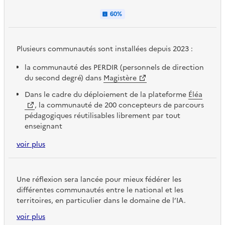
60%
Plusieurs communautés sont installées depuis 2023 :
la communauté des PERDIR (personnels de direction
du second degré) dans
Magistère
Dans le cadre du déploiement de la plateforme
Éléa
, la communauté de 200 concepteurs de parcours
pédagogiques réutilisables librement par tout
enseignant
Dans le cadre du développement des connaissances
voir plus
sur l’IA, la Communauté de Réflexion en Éducation
autour de l'Intelligence Artificielle (CRÉIA) via
Magistère.
Une réflexion sera lancée pour mieux fédérer les
différentes communautés entre le national et les
la communauté du Conseil de l’évaluation de l’École,
territoires, en particulier dans le domaine de l’IA.
la communauté du
Réseau des concepteurs
voir plus
la communauté des ambassadeurs de l'IA