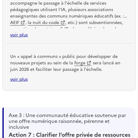
accompagne le passage à l'échelle de services
pédagogiques utilisant l'IA, plusieurs associations
enseignantes des communs numériques éducatifs (ex. :
AEIF
,
la nuit du code
, etc.) sont subventionnées,
un soutien de certaines EdTech pour libérer le code
voir plus
source (ex. :
Code en bois
), et la mise en valeur des
communs numériques sur la
Ressourcerie de la forge
des communs numériques
qui représentent parfois
des dizaines de milliers d'utilisateurs.
Un « appel à communs » public pour développer de
nouveaux projets au sein de la
forge
sera lancé en
juin 2026 et faciliter leur passage à l'échelle.
voir plus
Axe 3 : Une communauté éducative soutenue par
une offre numérique raisonnée, pérenne et
inclusive
Action 7 : Clarifier l’offre privée de ressources