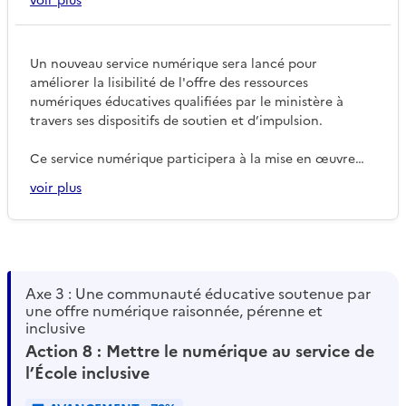
voir plus
"compte ressources" a été réalisé au 1er trimestre 2024.
Un nouveau service numérique sera lancé pour
améliorer la lisibilité de l'offre des ressources
numériques éducatives qualifiées par le ministère à
travers ses dispositifs de soutien et d’impulsion.
Ce service numérique participera à la mise en œuvre
d’un processus de sélection et d’achat simplifié d’une
voir plus
ressource numérique éducative. Cette revue des
ressources sera mise à jour annuellement.
Axe 3 : Une communauté éducative soutenue par
une offre numérique raisonnée, pérenne et
inclusive
Action 8 : Mettre le numérique au service de
l’École inclusive