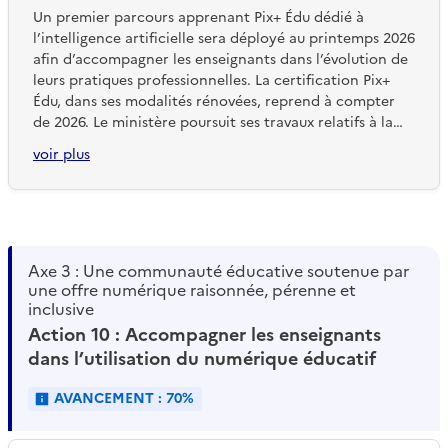
authentification unique (SSO) via le portail ARENA.
Un premier parcours apprenant Pix+ Édu dédié à
l’intelligence artificielle sera déployé au printemps 2026
afin d’accompagner les enseignants dans l’évolution de
leurs pratiques professionnelles. La certification Pix+
Édu, dans ses modalités rénovées, reprend à compter
de 2026. Le ministère poursuit ses travaux relatifs à la
reconnaissance réglementaire du cadre de référence
voir plus
des compétences numériques pour l'Education (CRCN-
Édu).
Axe 3 : Une communauté éducative soutenue par
une offre numérique raisonnée, pérenne et
inclusive
Action 10 : Accompagner les enseignants
dans l’utilisation du numérique éducatif
AVANCEMENT : 70%